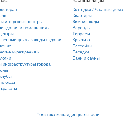
ресторан
Коттеджи / Частные дома
ели
Квартиры
ы и торговые центры
Зимние сады
е здания и помещения /
Веранды
центры
Террасы
енные цеха / заводы / здания
Крыльцо
жения
Бассейны
нские учреждения и
Беседки
логии
Бани и сауны
 инфраструктуры города
лоны
клубы
мплексы
 красоты
Политика конфиденциальности