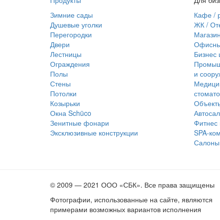
Зимние сады
Кафе / 
Душевые уголки
ЖК / От
Перегородки
Магазин
Двери
Офисны
Лестницы
Бизнес 
Ограждения
Промышл
Полы
и соору
Стены
Медици
Потолки
стомато
Козырьки
Объекты
Окна Schüco
Автоса
Зенитные фонари
Фитнес 
Эксклюзивные конструкции
SPA-ко
Салоны
© 2009 — 2021 ООО «СБК». Все права защищены
Фотографии, использованные на сайте, являются
примерами возможных вариантов исполнения