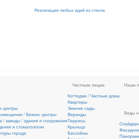
Реализация любых идей из стекла
Частным лицам
Наши п
Коттеджи / Частные дома
Квартиры
е центры
Зимние сады
Виды о
помещения / Бизнес центры
Веранды
/ заводы / здания и сооружения
Террасы
Спайдерн
ения и стоматологии
Крыльцо
Фасадное
ктуры города
Бассейны
Панорамн