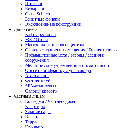
Потолки
Козырьки
Окна Schüco
Зенитные фонари
Эксклюзивные конструкции
Для бизнеса
Кафе / ресторан
ЖК / Отели
Магазины и торговые центры
Офисные здания и помещения / Бизнес центры
Промышленные цеха / заводы / здания и
сооружения
Медицинские учреждения и стоматологии
Объекты инфраструктуры города
Автосалоны
Фитнес клубы
SPA-комплексы
Салоны красоты
Частным лицам
Коттеджи / Частные дома
Квартиры
Зимние сады
Веранды
Террасы
Крыльцо