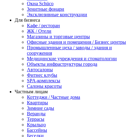
Окна Schüco
Зенитные фонари
Эксклюзивные конструкции
Для бизнеса
Кафе / ресторан
ЖК / Отели
Магазины и торговые центры
Офисные здания и помещения / Бизнес центры
Промышленные цеха / заводы / здания и
сооружения
Медицинские учреждения и стоматологии
Объекты инфраструктуры города
Автосалоны
Фитнес клубы
SPA-комплексы
Салоны красоты
Частным лицам
Коттеджи / Частные дома
Квартиры
Зимние сады
Веранды
Террасы
Крыльцо
Бассейны
Беседки