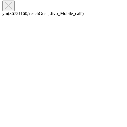
ym(36721160,'reachGoal','Jivo_Mobile_call')