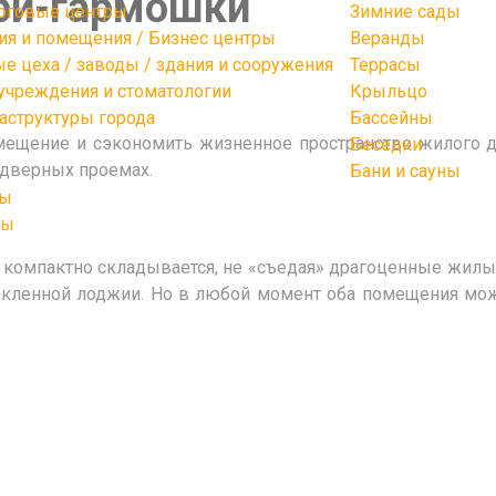
ри-гармошки
орговые центры
Зимние сады
я и помещения / Бизнес центры
Веранды
цеха / заводы / здания и сооружения
Террасы
учреждения и стоматологии
Крыльцо
аструктуры города
Бассейны
омещение и сэкономить жизненное пространство жилого 
Беседки
 дверных проемах.
Бани и сауны
сы
ты
компактно складывается, не «съедая» драгоценные жилые
стекленной лоджии. Но в любой момент оба помещения м