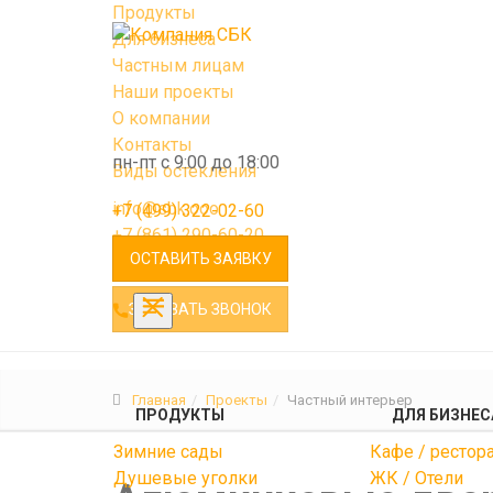
Продукты
Для бизнеса
Частным лицам
Наши проекты
О компании
Контакты
пн-пт с 9:00 до 18:00
Виды остекления
info@sbk.ooo
+7 (499) 322-02-60
+7 (861) 290-60-20
ОСТАВИТЬ ЗАЯВКУ
ЗАКАЗАТЬ ЗВОНОК
Главная
Проекты
Частный интерьер
ПРОДУКТЫ
ДЛЯ БИЗНЕС
Зимние сады
Кафе / рестор
Душевые уголки
ЖК / Отели