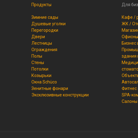
Продукты
Для би
Зимние сады
Кафе / 
Душевые уголки
ЖК / От
Перегородки
Магазин
Двери
Офисные
Лестницы
Бизнес
Ограждения
Промышл
Полы
здания 
Стены
Медици
Потолки
стомат
Козырьки
Объект
Окна Schüco
Автоса
Зенитные фонари
Фитнес
Эксклюзивные конструкции
SPA-ко
Салоны