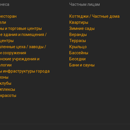
знеса
Частным лицам
ресторан
Коттеджи / Частные дома
ели
Квартиры
ы и торговые центры
Зимние сады
 здания и помещения /
Веранды
 центры
Террасы
енные цеха / заводы /
Крыльцо
и сооружения
Бассейны
нские учреждения и
Беседки
ологии
Бани и сауны
ы инфраструктуры города
лоны
 клубы
мплексы
 красоты