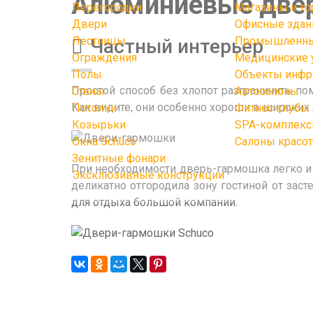
Алюминиевые две
Перегородки
Магазины и т
Двери
Офисные здани
Лестницы
Промышленные 
Частный интерьер
Ограждения
Медицинские 
Полы
Объекты инфр
Простой способ без хлопот разграничить п
Стены
Автосалоны
Как видите, они особенно хороши в широких
Потолки
Фитнес клубы
Козырьки
SPA-комплек
Окна Schüco
Салоны красо
Зенитные фонари
При необходимости дверь-гармошка легко и 
Эксклюзивные конструкции
деликатно отгородила зону гостиной от за
для отдыха большой компании.