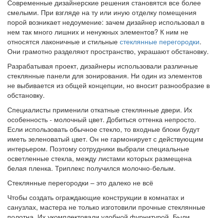
Современные дизайнерские решения становятся все более
смелыми. При взгляде на ту или иную отделку помещения
порой возникает недоумение: зачем дизайнер использовал в
нем так много лишних и ненужных элементов? К ним не
относятся лаконичные и стильные
стеклянные перегородки
.
Они грамотно разделяют пространство, украшают обстановку.
Разрабатывая проект, дизайнеры использовали различные
стеклянные панели для зонирования. Ни один из элементов
не выбивается из общей концепции, но вносит разнообразие в
обстановку.
Специалисты применили откатные стеклянные двери. Их
особенность - молочный цвет. Добиться оттенка непросто.
Если использовать обычное стекло, то входные блоки будут
иметь зеленоватый цвет. Он не гармонирует с действующим
интерьером. Поэтому сотрудники выбрали специальные
осветленные стекла, между листами которых размещена
белая пленка. Триплекс получился молочно-белым.
Стеклянные перегородки – это далеко не всё
Чтобы создать ограждающие конструкции в комнатах и
санузлах, мастера не только изготовили прочные стеклянные
полотна. Их укомплектовали удобной фурнитурой. Были