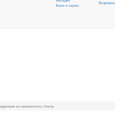
Беседки
Безрамно
Бани и сауны
аждением из закаленного стекла