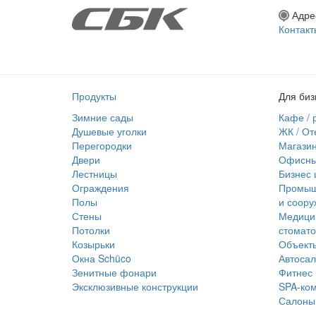
Адре
Контакт
Продукты
Для биз
Зимние сады
Кафе / 
Душевые уголки
ЖК / От
Перегородки
Магазин
Двери
Офисны
Лестницы
Бизнес 
Ограждения
Промышл
Полы
и соору
Стены
Медици
Потолки
стомато
Козырьки
Объекты
Окна Schüco
Автоса
Зенитные фонари
Фитнес 
Эксклюзивные конструкции
SPA-ко
Салоны