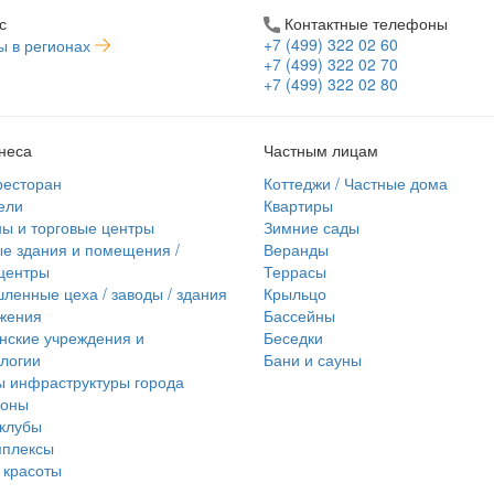
с
Контактные телефоны
+7 (499) 322 02 60
ы в регионах
+7 (499) 322 02 70
+7 (499) 322 02 80
неса
Частным лицам
ресторан
Коттеджи / Частные дома
ели
Квартиры
ы и торговые центры
Зимние сады
е здания и помещения /
Веранды
центры
Террасы
енные цеха / заводы / здания
Крыльцо
жения
Бассейны
нские учреждения и
Беседки
логии
Бани и сауны
 инфраструктуры города
лоны
клубы
мплексы
 красоты