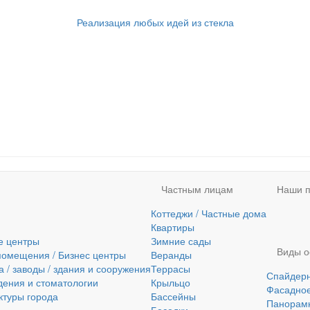
Реализация любых идей из стекла
Частным лицам
Наши п
Коттеджи / Частные дома
Квартиры
е центры
Зимние сады
Виды о
помещения / Бизнес центры
Веранды
/ заводы / здания и сооружения
Террасы
Спайдерн
ения и стоматологии
Крыльцо
Фасадное
ктуры города
Бассейны
Панорамн