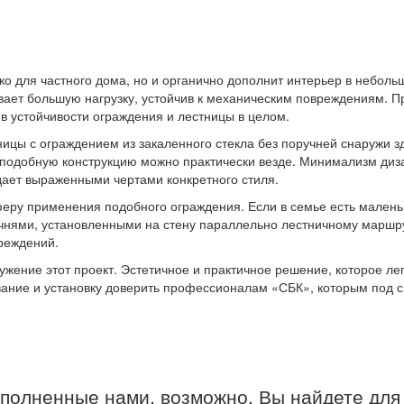
ко для частного дома, но и органично дополнит интерьер в небол
ает большую нагрузку, устойчив к механическим повреждениям. П
 в устойчивости ограждения и лестницы в целом.
ицы с ограждением из закаленного стекла без поручней снаружи зд
подобную конструкцию можно практически везде. Минимализм диза
дает выраженными чертами конкретного стиля.
феру применения подобного ограждения. Если в семье есть малень
учнями, установленными на стену параллельно лестничному маршру
учреждений.
жение этот проект. Эстетичное и практичное решение, которое лег
ание и установку доверить профессионалам «СБК», которым под си
ыполненные нами, возможно, Вы найдете для