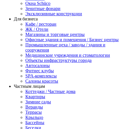
Окна Schüco
Зенитные фонари
Эксклюзивные конструкции
Для бизнеса
Кафе / ресторан
ЖК / Отели
Магазины и торговые центры
Офисные здания и помещения / Бизнес центры
Промышленные цеха / заводы / здания и
сооружения
Медицинские учреждения и стоматологии
Объекты инфраструктуры города
Автосалоны
Фитнес клубы
SPA-комплексы
Салоны красоты
Частным лицам
Коттеджи / Частные дома
Квартиры
Зимние сады
Веранды
Террасы
Крыльцо
Бассейны
Беседки